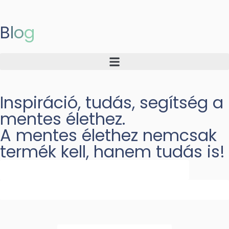
B
l
o
g
Inspiráció, tudás, segítség a
mentes élethez.
A mentes élethez nemcsak
termék kell, hanem tudás is!
Nézd meg a legjobb mentes recepteket!
Küldj be receptet