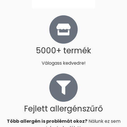
Irány a termékkereső!
5000+ termék
Válogass kedvedre!
Fejlett allergénszűrő
Több allergén is problémát okoz?
Nálunk ez sem