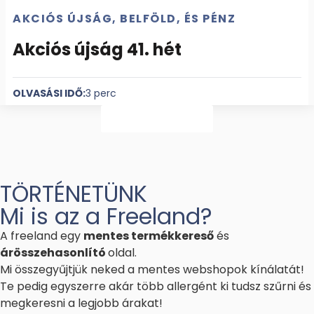
AKCIÓS ÚJSÁG, BELFÖLD, ÉS PÉNZ
Akciós újság 41. hét
OLVASÁSI IDŐ:
3 perc
Mutass többet
TÖRTÉNETÜNK
Mi is az a Freeland?
A freeland egy
mentes termékkereső
és
árösszehasonlító
oldal.
Mi összegyűjtjük neked a mentes webshopok kínálatát!
Te pedig egyszerre akár több allergént ki tudsz szűrni és
megkeresni a legjobb árakat!