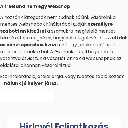
A freeland nem egy webshop!
A hozzánk látogatók nem tudnak tőlünk vásárolni, a
mentes webshopok kínálatából tudják
személyre
szabottan kiszűrni
a számukra megfelelő mentes
terméket és megnézni, hogy hol a legolcsóbb, ezzel
időt
és pénzt spórolva
, kvázi mint egy „árukereső” csak
mentes termékekből. A Gyerünk a boltba gombra
kattintva átvisszük a vásárlót annak a webshopnak az
oldalára, ahonnan vásárolni tud.
Ételintolerancia, ételallergia, vagy tudatos táplálkozás?
–
nálunk jó helyen jársz.
Irány a freeland.hu!
Hírlevél Feliratkozás